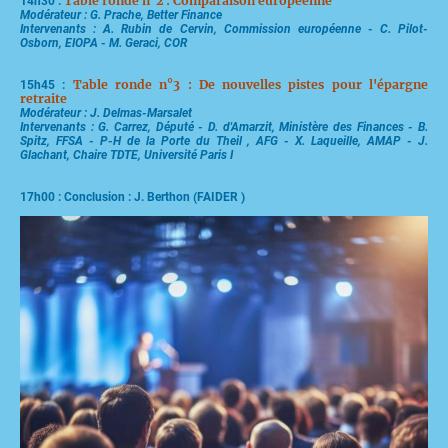
Table ronde n°2 : Comparaison européenne
14h30 :
Modérateur : G. Prache, Better Finance
Intervenants : A. Rubin de Cervin, Commission européenne - C. Pilot-
Osborn, EIOPA - M. Geraci, COR
Table ronde n°3 : De nouvelles pistes pour l'épargne
15h45 :
retraite
Modérateur : J. Delmas-Marsalet
Intervenants : G. Carrez, Député - D. d'Amarzit, Ministère des Finances - B.
Spitz, FFSA - P-H de la Porte du Theil , AFG - X. Laqueille, AMAP - J.
Glachant, Chaire TDTE, Université Paris I
17h00 : Conclusion : J. Berthon (FAIDER )