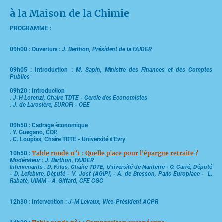
à la Maison de la Chimie
PROGRAMME :
09h00 : Ouverture :
J. Berthon, Président de la FAIDER
09h05 : Introduction :
M. Sapin, Ministre des Finances et des Comptes
Publics
09h20 : Introduction
. J-H Lorenzi, Chaire TDTE - Cercle des Economistes
. J. de Larosière, EUROFI - OEE
09h50 : Cadrage économique
. Y. Guegano, COR
. C. Loupias, Chaire TDTE - Université d'Evry
Table ronde n°1 : Quelle place pour l'épargne retraite ?
10h50 :
Modérateur : J. Berthon, FAIDER
Intervenants : D. Folus, Chaire TDTE, Université de Nanterre - O. Carré, Député
- D. Lefebvre, Député - V. Jost (AGIPI) - A. de Bresson, Paris Europlace - L.
Rabaté, UIMM - A. Giffard, CFE CGC
12h30 : Intervention :
J-M Levaux, Vice-Président ACPR