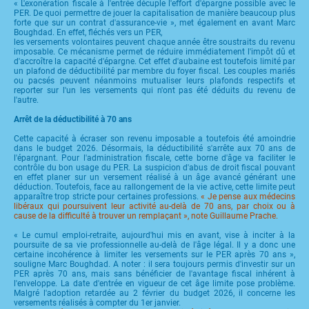
« L'exonération fiscale à l'entrée décuple l'effort d'épargne possible avec le
PER. De quoi permettre de jouer la capitalisation de manière beaucoup plus
forte que sur un contrat d'assurance-vie », met également en avant Marc
Boughdad. En effet, fléchés vers un PER,
les versements volontaires peuvent chaque année être soustraits du revenu
imposable. Ce mécanisme permet de réduire immédiatement l'impôt dû et
d'accroître la capacité d'épargne. Cet effet d'aubaine est toutefois limité par
un plafond de déductibilité par membre du foyer fiscal. Les couples mariés
ou pacsés peuvent néanmoins mutualiser leurs plafonds respectifs et
reporter sur l'un les versements qui n'ont pas été déduits du revenu de
l'autre.
Arrêt de la déductibilité à 70 ans
Cette capacité à écraser son revenu imposable a toutefois été amoindrie
dans le budget 2026. Désormais, la déductibilité s'arrête aux 70 ans de
l'épargnant. Pour l'administration fiscale, cette borne d'âge va faciliter le
contrôle du bon usage du PER. La suspicion d'abus de droit fiscal pouvant
en effet planer sur un versement réalisé à un âge avancé générant une
déduction. Toutefois, face au rallongement de la vie active, cette limite peut
apparaître trop stricte pour certaines professions.
« Je pense aux médecins
libéraux qui poursuivent leur activité au-delà de 70 ans, par choix ou à
cause de la difficulté à trouver un remplaçant », note Guillaume Prache.
« Le cumul emploi-retraite, aujourd'hui mis en avant, vise à inciter à la
poursuite de sa vie professionnelle au-delà de l'âge légal. Il y a donc une
certaine incohérence à limiter les versements sur le PER après 70 ans »,
souligne Marc Boughdad. A noter : il sera toujours permis d'investir sur un
PER après 70 ans, mais sans bénéficier de l'avantage fiscal inhérent à
l'enveloppe. La date d'entrée en vigueur de cet âge limite pose problème.
Malgré l'adoption retardée au 2 février du budget 2026, il concerne les
versements réalisés à compter du 1er janvier.