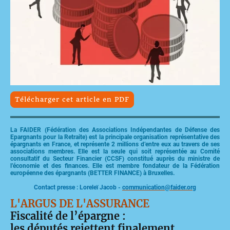
Télécharger cet article en PDF
La FAIDER (Fédération des Associations Indépendantes de Défense des
Epargnants pour la Retraite) est la principale organisation représentative des
épargnants en France, et représente 2 millions d’entre eux au travers de ses
associations membres. Elle est la seule qui soit représentée au Comité
consultatif du Secteur Financier (CCSF) constitué auprès du ministre de
l’économie et des finances. Elle est membre fondateur de la Fédération
européenne des épargnants (BETTER FINANCE) à Bruxelles.
Contact presse : Loreleï Jacob -
communication@faider.org
L'ARGUS DE L'ASSURANCE
Fiscalité de l’épargne :
les députés rejettent finalement