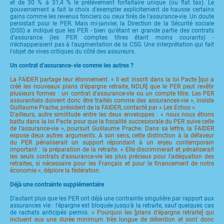
et de 30 % à 31,4 % le prélèvement forfaitaire unique (ou flat tax). Le
gouvernement a fait le choix d'exempter explicitement de hausse certains
gains comme les revenus fonciers ou ceux tirés de l'assurance-vie. Un doute
persistait pour le PER. Mais mi-janvier, la Direction de la Sécurité sociale
(DSS) a indiqué que les PER - bien qu'étant en grande partie des contrats
d'assurance (les PER comptes titres étant moins courants) -
n'échapperaient pas à l'augmentation de la CSG. Une interprétation qui fait
l'objet de vives critiques du côté des assureurs.
Un contrat d'assurance-vie comme les autres ?
La FAIDER partage leur étonnement. « Il est inscrit dans la loi Pacte [qui a
créé les nouveaux plans d'épargne retraite, NDLR] que le PER peut revêtir
plusieurs formes : un contrat d'assurance-vie ou un compte titre. Les PER
assurantiels doivent donc être traités comme des assurances-vie », insiste
Guillaume Prache, président de la FAIDER, contacté par « Les Echos ».
D'ailleurs, autre similitude entre les deux enveloppes : « nous nous étions
battu dans la loi Pacte pour que la fiscalité successorale du PER suive celle
de l'assurance-vie », poursuit Guillaume Prache. Dans sa lettre, la FAIDER
expose deux autres arguments. A son sens, cette distinction à la défaveur
du PER pénaliserait un support répondant à un enjeu contemporain
important : la préparation de la retraite. « Elle discriminerait et pénaliserait
les seuls contrats d'assurance-vie les plus précieux pour l'adéquation des
retraites, si nécessaire pour les Français et pour le financement de notre
économie », déplore la fédération.
Déjà une contrainte supplémentaire
D'autant plus que les PER ont déjà une contrainte singulière par rapport aux
assurances vie : l'épargne est bloquée jusqu'à la retraite, sauf quelques cas
de rachats anticipés permis.
« Pourquoi les [plans d'épargne retraite] qui
incluent eux une durée minimum très longue de détention et sont donc