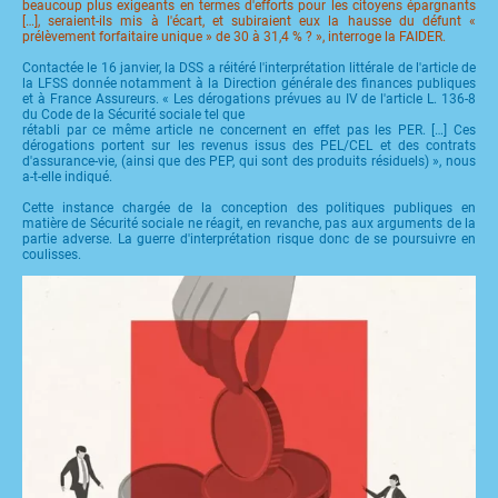
beaucoup plus exigeants en termes d'efforts pour les citoyens épargnants
[…], seraient-ils mis à l'écart, et subiraient eux la hausse du défunt «
prélèvement forfaitaire unique » de 30 à 31,4 % ? », interroge la FAIDER.
Contactée le 16 janvier, la DSS a réitéré l'interprétation littérale de l'article de
la LFSS donnée notamment à la Direction générale des finances publiques
et à France Assureurs. « Les dérogations prévues au IV de l'article L. 136-8
du Code de la Sécurité sociale tel que
rétabli par ce même article ne concernent en effet pas les PER. […] Ces
dérogations portent sur les revenus issus des PEL/CEL et des contrats
d'assurance-vie, (ainsi que des PEP, qui sont des produits résiduels) », nous
a-t-elle indiqué.
Cette instance chargée de la conception des politiques publiques en
matière de Sécurité sociale ne réagit, en revanche, pas aux arguments de la
partie adverse. La guerre d'interprétation risque donc de se poursuivre en
coulisses.