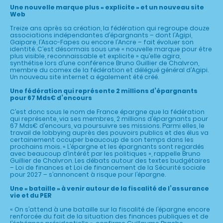
Une nouvelle marque plus « explicite » et un nouveau site
Web
Treize ans après sa création, la fédération qui regroupe douze
associations indépendantes d’épargnants – dont l’Agipi,
Gaipare, l’Asac-Fapes ou encore l’Ancre – fait évoluer son
identité. C’est désormais sous une « nouvelle marque pour être
plus visible, reconnaissable et explicite » qu’elle agira,
synthétise lors d’une conférence Bruno Guillier de Chalvron,
membre du comex de la fédération et délégué général d’Agipi.
Un nouveau site internet a également été créé.
Une fédération qui représente 2 millions d’épargnants
pour 67 Mds€ d’encours
C’est donc sous le nom de France épargne que la fédération
qui représente, via ses membres, 2 millions d’épargnants pour
67 Mds€ d’encours, va poursuivre ses missions. Parmi elles, le
travail de lobbying auprès des pouvoirs publics et des élus va
certainement occuper beaucoup de son temps dans les
prochains mois. « L’épargne et les épargnants sont regardés
avec beaucoup d’intérêt par les politiques », rappelle Bruno
Guillier de Chalvron. Les débats autour des textes budgétaires
– Loi de finances et Loi de financement de la Sécurité sociale
pour 2027 – s’annoncent à risque pour l’épargne.
Une « bataille » à venir autour de la fiscalité de l’assurance
vie et du PER
« On s’attend à une bataille sur la fiscalité de l’épargne encore
renforcée du fait de la situation des finances publiques et de