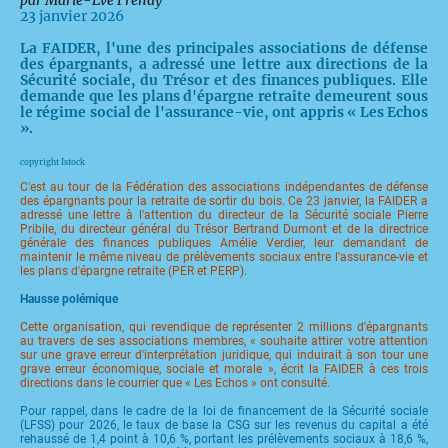
par Marie-Eve Frenay
23 janvier 2026
La FAIDER, l'une des principales associations de défense
des épargnants, a adressé une lettre aux directions de la
Sécurité sociale, du Trésor et des finances publiques. Elle
demande que les plans d'épargne retraite demeurent sous
le régime social de l'assurance-vie, ont appris « Les Echos
».
copyright Istock
C'est au tour de la Fédération des associations indépendantes de défense
des épargnants pour la retraite de sortir du bois. Ce 23 janvier, la FAIDER a
adressé une lettre à l'attention du directeur de la Sécurité sociale Pierre
Pribile, du directeur général du Trésor Bertrand Dumont et de la directrice
générale des finances publiques Amélie Verdier, leur demandant de
maintenir le même niveau de prélèvements sociaux entre l'assurance-vie et
les plans d'épargne retraite (PER et PERP).
Hausse polémique
Cette organisation, qui revendique de représenter 2 millions d'épargnants
au travers de ses associations membres, « souhaite attirer votre attention
sur une grave erreur d'interprétation juridique, qui induirait à son tour une
grave erreur économique, sociale et morale », écrit la FAIDER à ces trois
directions dans le courrier que « Les Echos » ont consulté.
Pour rappel, dans le cadre de la loi de financement de la Sécurité sociale
(LFSS) pour 2026, le taux de base la CSG sur les revenus du capital a été
rehaussé de 1,4 point à 10,6 %, portant les prélèvements sociaux à 18,6 %,