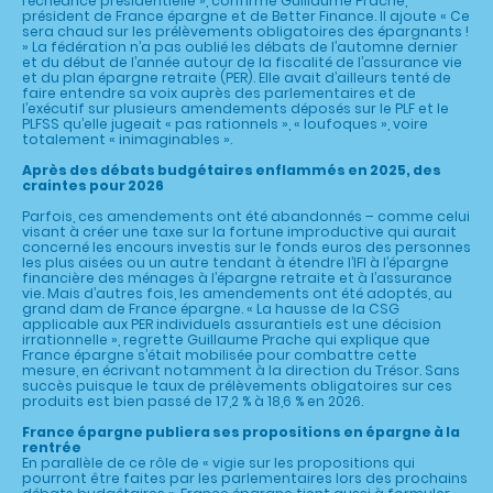
l’échéance présidentielle », confirme Guillaume Prache,
président de France épargne et de Better Finance. Il ajoute « Ce
sera chaud sur les prélèvements obligatoires des épargnants !
» La fédération n’a pas oublié les débats de l’automne dernier
et du début de l’année autour de la fiscalité de l’assurance vie
et du plan épargne retraite (PER). Elle avait d’ailleurs tenté de
faire entendre sa voix auprès des parlementaires et de
l’exécutif sur plusieurs amendements déposés sur le PLF et le
PLFSS qu’elle jugeait « pas rationnels », « loufoques », voire
totalement « inimaginables ».
Après des débats budgétaires enflammés en 2025, des
craintes pour 2026
Parfois, ces amendements ont été abandonnés – comme celui
visant à créer une taxe sur la fortune improductive qui aurait
concerné les encours investis sur le fonds euros des personnes
les plus aisées ou un autre tendant à étendre l’IFI à l’épargne
financière des ménages à l’épargne retraite et à l’assurance
vie. Mais d’autres fois, les amendements ont été adoptés, au
grand dam de France épargne. « La hausse de la CSG
applicable aux PER individuels assurantiels est une décision
irrationnelle », regrette Guillaume Prache qui explique que
France épargne s’était mobilisée pour combattre cette
mesure, en écrivant notamment à la direction du Trésor. Sans
succès puisque le taux de prélèvements obligatoires sur ces
produits est bien passé de 17,2 % à 18,6 % en 2026.
France épargne publiera ses propositions en épargne à la
rentrée
En parallèle de ce rôle de « vigie sur les propositions qui
pourront être faites par les parlementaires lors des prochains