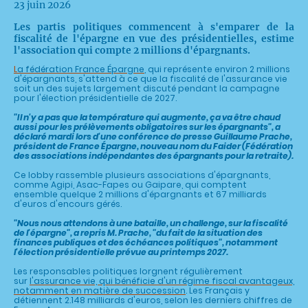
23 juin 2026
Les partis politiques commencent à s'emparer de la
fiscalité de l'épargne en vue des présidentielles, estime
l'association qui compte 2 millions d'épargnants.
L
a fédération France Épargne
, qui représente environ 2 millions
d'épargnants, s'attend à ce que la fiscalité de l'assurance vie
soit un des sujets largement discuté pendant la campagne
pour l'élection présidentielle de 2027.
"Il n'y a pas que la température qui augmente, ça va être chaud
aussi pour les prélèvements obligatoires sur les épargnants", a
déclaré mardi lors d'une conférence de presse Guillaume Prache,
président de France Épargne, nouveau nom du Faider (Fédération
des associations indépendantes des épargnants pour la retraite).
Ce lobby rassemble plusieurs associations d'épargnants,
comme Agipi, Asac-Fapes ou Gaipare, qui comptent
ensemble quelque 2 millions d'épargnants et 67 milliards
d'euros d'encours gérés.
"Nous nous attendons à une bataille, un challenge, sur la fiscalité
de l'épargne", a repris M. Prache, "du fait de la situation des
finances publiques et des échéances politiques", notamment
l'élection présidentielle prévue au printemps 2027.
Les responsables politiques lorgnent régulièrement
sur
l'assurance vie, qui bénéficie d'un régime fiscal avantageux,
notamment en matière de succession
. Les Français y
détiennent 2.148 milliards d'euros, selon les derniers chiffres de