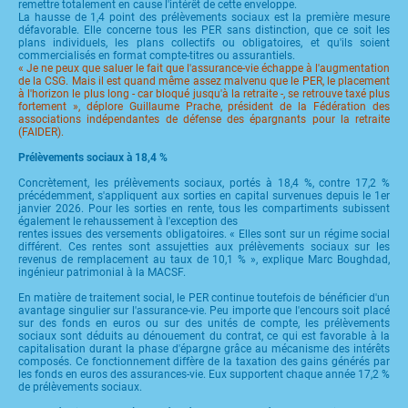
remettre totalement en cause l'intérêt de cette enveloppe.
La hausse de 1,4 point des prélèvements sociaux est la première mesure
défavorable. Elle concerne tous les PER sans distinction, que ce soit les
plans individuels, les plans collectifs ou obligatoires, et qu'ils soient
commercialisés en format compte-titres ou assurantiels.
« Je ne peux que saluer le fait que l'assurance-vie échappe à l'augmentation
de la CSG. Mais il est quand même assez malvenu que le PER, le placement
à l'horizon le plus long - car bloqué jusqu'à la retraite -, se retrouve taxé plus
fortement », déplore Guillaume Prache, président de la Fédération des
associations indépendantes de défense des épargnants pour la retraite
(FAIDER).
Prélèvements sociaux à 18,4 %
Concrètement, les prélèvements sociaux, portés à 18,4 %, contre 17,2 %
précédemment, s'appliquent aux sorties en capital survenues depuis le 1er
janvier 2026. Pour les sorties en rente, tous les compartiments subissent
également le rehaussement à l'exception des
rentes issues des versements obligatoires. « Elles sont sur un régime social
différent. Ces rentes sont assujetties aux prélèvements sociaux sur les
revenus de remplacement au taux de 10,1 % », explique Marc Boughdad,
ingénieur patrimonial à la MACSF.
En matière de traitement social, le PER continue toutefois de bénéficier d'un
avantage singulier sur l'assurance-vie. Peu importe que l'encours soit placé
sur des fonds en euros ou sur des unités de compte, les prélèvements
sociaux sont déduits au dénouement du contrat, ce qui est favorable à la
capitalisation durant la phase d'épargne grâce au mécanisme des intérêts
composés. Ce fonctionnement diffère de la taxation des gains générés par
les fonds en euros des assurances-vie. Eux supportent chaque année 17,2 %
de prélèvements sociaux.