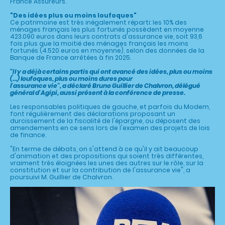
France Assureurs.
"Des idées plus ou moins loufoques"
Ce patrimoine est très inégalement réparti: les 10% des
ménages français les plus fortunés possèdent en moyenne
423.090 euros dans leurs contrats d'assurance vie, soit 93,6
fois plus que la moitié des ménages français les moins
fortunés (4.520 euros en moyenne), selon des données de la
Banque de France arrêtées à fin 2025.
"Il y a déjà certains partis qui ont avancé des idées, plus ou moins
(...) loufoques, plus ou moins dures pour
l'assurance vie", a déclaré Bruno Guillier de Chalvron, délégué
général d'Agipi, aussi présent à la conférence de presse.
Les responsables politiques de gauche, et parfois du Modem,
font régulièrement des déclarations proposant un
durcissement de la fiscalité de l'épargne, ou déposent des
amendements en ce sens lors de l'examen des projets de lois
de finance.
"En terme de débats, on s'attend à ce qu'il y ait beaucoup
d'animation et des propositions qui soient très différentes,
vraiment très éloignées les unes des autres sur le rôle, sur la
constitution et sur la contribution de l'assurance vie", a
poursuivi M. Guillier de Chalvron.