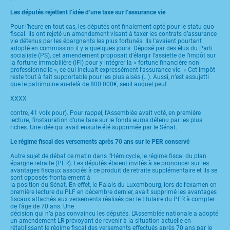
Les députés rejettent l’idée d’une taxe sur l’assurance vie
Pour l’heure en tout cas, les députés ont finalement opté pour le statu quo
fiscal. Ils ont rejeté un amendement visant à taxer les contrats d’assurance
vie détenus par les épargnants les plus fortunés. Ils l'avaient pourtant
adopté en commission il y a quelques jours. Déposé par des élus du Parti
socialiste (PS), cet amendement proposait d’élargir l’assiette de l’impôt sur
la fortune immobilière (IFI) pour y intégrer la « fortune financière non
professionnelle », ce qui incluait expressément l’assurance vie. « Cet impôt
reste tout à fait supportable pour les plus aisés (…). Aussi, n’est assujetti
que le patrimoine au-delà de 800 000€, seuil auquel peut
XXXX
contre, 41 voix pour). Pour rappel, l’Assemblée avait voté, en première
lecture, l’instauration d’une taxe sur le fonds euros détenu par les plus
riches. Une idée qui avait ensuite été supprimée par le Sénat.
Le régime fiscal des versements après 70 ans sur le PER conservé
Autre sujet de débat ce matin dans l’Hémicycle, le régime fiscal du plan
épargne retraite (PER). Les députés étaient invités à se prononcer sur les
avantages fiscaux associés à ce produit de retraite supplémentaire et ils se
sont opposés frontalement à
la position du Sénat. En effet, le Palais du Luxembourg, lors de l’examen en
première lecture du PLF en décembre dernier, avait supprimé les avantages
fiscaux attachés aux versements réalisés par le titulaire du PER à compter
de l’âge de 70 ans. Une
décision qui n’a pas convaincu les députés. L’Assemblée nationale a adopté
un amendement LR prévoyant de revenir à la situation actuelle en
rétablissant le régime fiscal des versements effectués après 70 ans par le