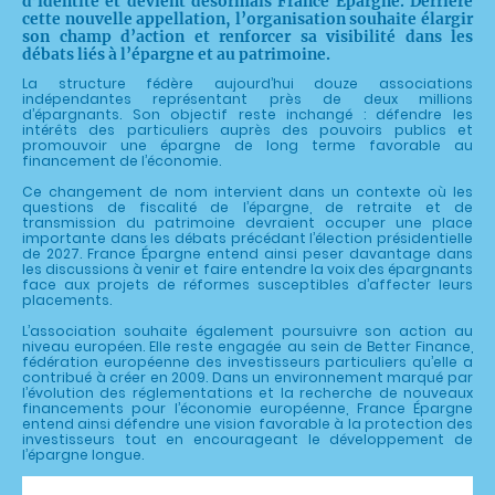
d’identité et devient désormais France Épargne. Derrière
cette nouvelle appellation, l’organisation souhaite élargir
son champ d’action et renforcer sa visibilité dans les
débats liés à l’épargne et au patrimoine.
La structure fédère aujourd’hui douze associations
indépendantes représentant près de deux millions
d’épargnants. Son objectif reste inchangé : défendre les
intérêts des particuliers auprès des pouvoirs publics et
promouvoir une épargne de long terme favorable au
financement de l’économie.
Ce changement de nom intervient dans un contexte où les
questions de fiscalité de l’épargne, de retraite et de
transmission du patrimoine devraient occuper une place
importante dans les débats précédant l’élection présidentielle
de 2027. France Épargne entend ainsi peser davantage dans
les discussions à venir et faire entendre la voix des épargnants
face aux projets de réformes susceptibles d’affecter leurs
placements.
L’association souhaite également poursuivre son action au
niveau européen. Elle reste engagée au sein de Better Finance,
fédération européenne des investisseurs particuliers qu’elle a
contribué à créer en 2009. Dans un environnement marqué par
l’évolution des réglementations et la recherche de nouveaux
financements pour l’économie européenne, France Épargne
entend ainsi défendre une vision favorable à la protection des
investisseurs tout en encourageant le développement de
l’épargne longue.