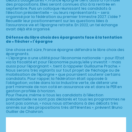
débats budgétaires », France épargne tient aussi à formuler
des propositions. Elles seront connues d’ici à la rentrée en
septembre. Puis un colloque réunissant les candidats à
l’élection présidentielle – ou leurs représentants – sera
organisé par la fédération au premier trimestre 2027. L’idée ?
Recueillir leur positionnement sur les questions liées à
l’assurance vie et l’épargne retraite. En 2022, un tel échange
avait déjà été organisé.
Défense du libre choix des épargnants face à la tentation
de « flécher » l’épargne
Une chose est sûre, France épargne défendra le libre choix des
épargnants.
« L’épargne a une utilité pour l’économie nationale – pour l’Etat
via la fiscalité et pour l’économie puisqu’elle y investit – mais
aussi pour l’épargnant », tient à rappeler Guillaume Prache. «
Nous serons très vigilants sur tout projet de fléchage ou de
mobilisation de l’épargne » que pourraient soutenir certains
candidats. Pour rappel, la fédération était opposée à
l’obligation, votée dans la loi Industrie verte, de détenir une
part minimale de non coté en assurance vie et dans le PER en
gestion profilée à horizon.
Pour l’heure, même si tous les candidats à l’élection
présidentielle ne sont pas déclarés et tous les programmes ne
sont pas connus, « nous nous attendons à des débats très
animés sur des propositions très différentes », prévient Bruno
Guillier de Chalvron.