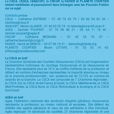
La CSCA, l’AGEA, l’ANACOFI, la CNCGP, la FAIDER et PLANETE COURTIER
restent mobilisées et poursuivront leurs échanges avec les Pouvoirs Publics
sur ce sujet.
Contacts presse
CSCA – Catherine DUFRENE – 01 48 74 43 79 / 06 86 04 82 36 –
cdufrene@csca.fr
ANACOFI : Marie LALANDE - 01 40 02 03 74 - m.lalande@anacofi.asso.fr
AGEA : Damien POUPART - 01 70 98 48 21 - 06 64 11 18 46 -
damien.poupart@agea.fr
CNCGP : Catherine BESNARD – 01 42 56 76 57 –
catherine.besnard@cncgp.fr
FAIDER : Hervé de MONTS – 06 07 96 19 41 – demonts@faider.org
PLANETE COURTIER : Brune LITTAYE - 01 53 53 14 42-
blittaye@planetecourtier.com
La CSCA en bref
La Chambre Syndicale des Courtiers d’Assurances (CSCA) est l’organisation
représentative historique du courtage d’assurances et de réassurance en
France. Elle représente plus de 70 % du chiffre d’affaires de la profession et
détient en nombre d’entreprises représentées la majorité absolue au niveau
de la branche professionnelle ; son audience est de 73,12% en nombre de
salariés de la branche. La CSCA est composée de 7 Chambres régionales :
la CSCA Est, la CSCA Ile-de-France & Ouest, la CSCA Méditerranée, la CSCA
Midi-Pyrénées, la CSCA Nord, la CSCA Rhône-Alpes & Auvergne, et la CSCA
Sud-Ouest.
AGEA en bref
Agéa, Fédération nationale des syndicats d’agents généraux d’assurance,
représente la profession au niveau national et européen. Elle défend les
intérêts des agents généraux et ceux de ses adhérents à titre individuel.
Agéa regroupe 14 syndicats de sociétés, 21 chambres régionales et une