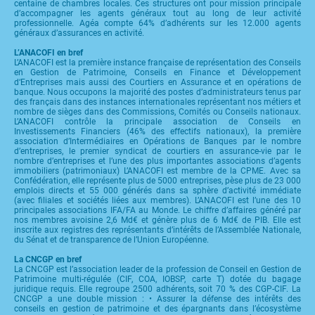
centaine de chambres locales. Ces structures ont pour mission principale
d’accompagner les agents généraux tout au long de leur activité
professionnelle. Agéa compte 64% d’adhérents sur les 12.000 agents
généraux d’assurances en activité.
L’ANACOFI en bref
L’ANACOFI est la première instance française de représentation des Conseils
en Gestion de Patrimoine, Conseils en Finance et Développement
d‘Entreprises mais aussi des Courtiers en Assurance et en opérations de
banque. Nous occupons la majorité des postes d’administrateurs tenus par
des français dans des instances internationales représentant nos métiers et
nombre de sièges dans des Commissions, Comités ou Conseils nationaux.
L’ANACOFI contrôle la principale association de Conseils en
Investissements Financiers (46% des effectifs nationaux), la première
association d’Intermédiaires en Opérations de Banques par le nombre
d’entreprises, le premier syndicat de courtiers en assurance-vie par le
nombre d’entreprises et l’une des plus importantes associations d’agents
immobiliers (patrimoniaux) L’ANACOFI est membre de la CPME. Avec sa
Confédération, elle représente plus de 5000 entreprises, pèse plus de 23 000
emplois directs et 55 000 générés dans sa sphère d’activité immédiate
(avec filiales et sociétés liées aux membres). L’ANACOFI est l’une des 10
principales associations IFA/FA au Monde. Le chiffre d’affaires généré par
nos membres avoisine 2,6 Md€ et génère plus de 6 Md€ de PIB. Elle est
inscrite aux registres des représentants d’intérêts de l’Assemblée Nationale,
du Sénat et de transparence de l’Union Européenne.
La CNCGP en bref
La CNCGP est l’association leader de la profession de Conseil en Gestion de
Patrimoine multi-régulée (CIF, COA, IOBSP, carte T) dotée du bagage
juridique requis. Elle regroupe 2500 adhérents, soit 70 % des CGP-CIF. La
CNCGP a une double mission : • Assurer la défense des intérêts des
conseils en gestion de patrimoine et des épargnants dans l’écosystème