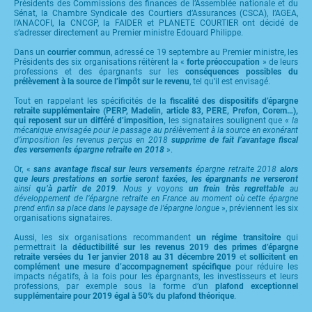
Présidents des Commissions des finances de l’Assemblée nationale et du
Sénat, la Chambre Syndicale des Courtiers d’Assurances (CSCA), l’AGEA,
l’ANACOFI, la CNCGP, la FAIDER et PLANETE COURTIER ont décidé de
s’adresser directement au Premier ministre Edouard Philippe.
Dans un
courrier commun
, adressé ce 19 septembre au Premier ministre, les
Présidents des six organisations réitèrent la «
forte préoccupation
» de leurs
professions et des épargnants sur les
conséquences possibles du
prélèvement à la source de l’impôt sur le revenu
, tel qu’il est envisagé.
Tout en rappelant les spécificités de la
fiscalité des dispositifs d’épargne
retraite supplémentaire (PERP, Madelin, article 83, PERE, Prefon, Corem…),
qui reposent sur un différé d’imposition,
les signataires soulignent que «
la
mécanique envisagée pour le passage au prélèvement à la source en exonérant
d’imposition les revenus perçus en 2018
supprime de fait l’avantage fiscal
des versements épargne retraite en 2018
».
Or, «
sans avantage fiscal sur leurs versements
épargne retraite 2018
alors
que leurs prestations en sortie seront taxées, les épargnants ne verseront
ainsi
qu’à partir de 2019
. Nous y voyons
un frein très regrettable
au
développement de l’épargne retraite en France au moment où cette épargne
prend enfin sa place dans le paysage de l’épargne longue
», préviennent les six
organisations signataires.
Aussi, les six organisations recommandent
un régime transitoire
qui
permettrait la
déductibilité sur les revenus 2019 des primes d’épargne
retraite versées du 1er janvier 2018 au 31 décembre 2019
et
sollicitent en
complément une mesure d’accompagnement spécifique
pour réduire les
impacts négatifs, à la fois pour les épargnants, les investisseurs et leurs
professions, par exemple sous la forme d’un
plafond exceptionnel
supplémentaire pour 2019 égal à 50% du plafond théorique
.