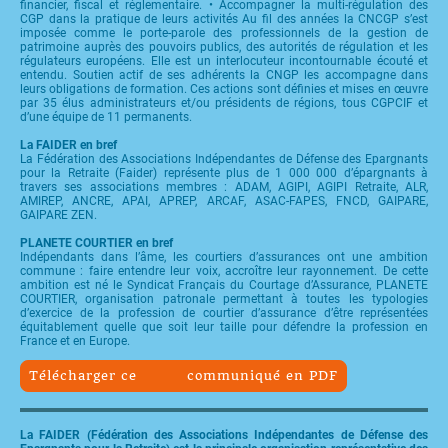
financier, fiscal et réglementaire. • Accompagner la multi-régulation des
CGP dans la pratique de leurs activités Au fil des années la CNCGP s’est
imposée comme le porte-parole des professionnels de la gestion de
patrimoine auprès des pouvoirs publics, des autorités de régulation et les
régulateurs européens. Elle est un interlocuteur incontournable écouté et
entendu. Soutien actif de ses adhérents la CNGP les accompagne dans
leurs obligations de formation. Ces actions sont définies et mises en œuvre
par 35 élus administrateurs et/ou présidents de régions, tous CGPCIF et
d’une équipe de 11 permanents.
La FAIDER en bref
La Fédération des Associations Indépendantes de Défense des Epargnants
pour la Retraite (Faider) représente plus de 1 000 000 d’épargnants à
travers ses associations membres : ADAM, AGIPI, AGIPI Retraite, ALR,
AMIREP, ANCRE, APAI, APREP, ARCAF, ASAC-FAPES, FNCD, GAIPARE,
GAIPARE ZEN.
PLANETE COURTIER en bref
Indépendants dans l’âme, les courtiers d’assurances ont une ambition
commune : faire entendre leur voix, accroître leur rayonnement. De cette
ambition est né le Syndicat Français du Courtage d’Assurance, PLANETE
COURTIER, organisation patronale permettant à toutes les typologies
d’exercice de la profession de courtier d’assurance d’être représentées
équitablement quelle que soit leur taille pour défendre la profession en
France et en Europe.
Télécharger ce communiqué en PDF
La FAIDER (Fédération des Associations Indépendantes de Défense des