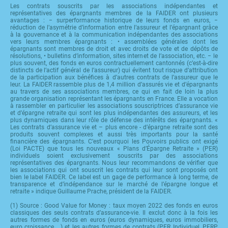
Les contrats souscrits par les associations indépendantes et
représentatives des épargnants membres de la FAIDER ont plusieurs
avantages : − surperformance historique de leurs fonds en euros, −
réduction de l’asymétrie d’information entre l’assureur et l’épargnant grâce
à la gouvernance et à la communication indépendantes des associations
vers leurs membres épargnants : • assemblées générales dont les
épargnants sont membres de droit et avec droits de vote et de dépôts de
résolutions, • bulletins d’information, sites internet de l’association, etc. − le
plus souvent, des fonds en euros contractuellement cantonnés (c’est-à-dire
distincts de l’actif général de l’assureur) qui évitent tout risque d’attribution
de la participation aux bénéfices à d’autres contrats de l’assureur que le
leur. La FAIDER rassemble plus de 1,4 million d’assurés vie et d’épargnants
au travers de ses associations membres, ce qui en fait de loin la plus
grande organisation représentant les épargnants en France. Elle a vocation
à rassembler en particulier les associations souscriptrices d’assurance vie
et d’épargne retraite qui sont les plus indépendantes des assureurs, et les
plus dynamiques dans leur rôle de défense des intérêts des épargnants. «
Les contrats d’assurance vie et – plus encore - d’épargne retraite sont des
produits souvent complexes et aussi très importants pour la santé
financière des épargnants. C’est pourquoi les Pouvoirs publics ont exigé
(Loi PACTE) que tous les nouveaux « Plans d’Épargne Retraite » (PER)
individuels soient exclusivement souscrits par des associations
représentatives des épargnants. Nous leur recommandons de vérifier que
les associations qui ont souscrit les contrats qui leur sont proposés ont
bien le label FAIDER. Ce label est un gage de performance à long terme, de
transparence et d’indépendance sur le marché de l’épargne longue et
retraite » indique Guillaume Prache, président de la FAIDER.
(1) Source : Good Value for Money : taux moyen 2022 des fonds en euros
classiques des seuls contrats d’assurance-vie. Il exclut donc à la fois les
autres formes de fonds en euros (euros dynamiques, euros immobiliers,
euro croissance …) et les autres formes de contrats (PER Individuel, PERP,